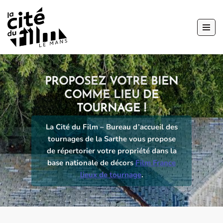
Aller
au
contenu
PROPOSEZ VOTRE BIEN
COMME LIEU DE
TOURNAGE !
La Cité du Film – Bureau d’accueil des
tournages de la Sarthe vous propose
de répertorier votre propriété dans la
base nationale de décors
Film France
lieux de tournage
.