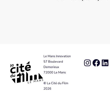
Le Mans Innovation
57 Boulevard
Demorieux
72000 Le Mans
©
La Cité du Film
2026
Neve
| Propulsé par
WordPress